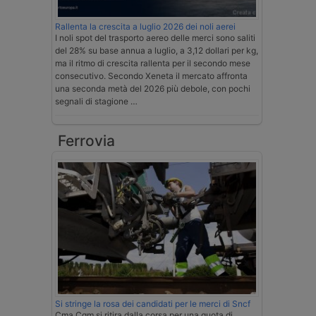
Rallenta la crescita a luglio 2026 dei noli aerei
I noli spot del trasporto aereo delle merci sono saliti
del 28% su base annua a luglio, a 3,12 dollari per kg,
ma il ritmo di crescita rallenta per il secondo mese
consecutivo. Secondo Xeneta il mercato affronta
una seconda metà del 2026 più debole, con pochi
segnali di stagione …
Ferrovia
Si stringe la rosa dei candidati per le merci di Sncf
Cma Cgm si ritira dalla corsa per una quota di