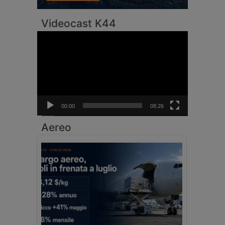
Videocast K44
Video
Player
00:00
08:26
Aereo