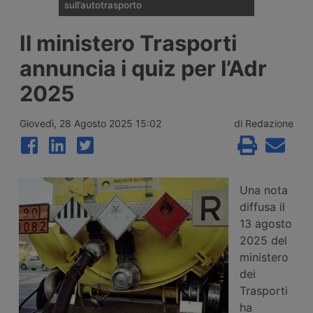
sull’autotrasporto
Il ministero dei Trasporti ha presentato alla
Il ministero Trasporti
fine di luglio 2026 le linee della riforma del
Codice della Strada: patente C1 a 17 anni,
annuncia i quiz per l’Adr
guida senza Cqc per un anno,
riorganizzazione delle sanzioni in 21 fasce,
2025
digitalizzazione dei documenti e nuovo
ruolo per gli ausiliari di Polizia Stradale.
Giovedì, 28 Agosto 2025 15:02
di Redazione
Una nota
diffusa il
13 agosto
2025 del
ministero
dei
Trasporti
ha