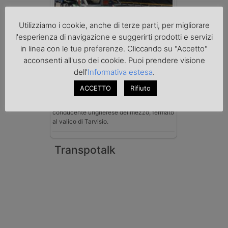
Utilizziamo i cookie, anche di terze parti, per migliorare
Benzina spacciata per solvente
l'esperienza di navigazione e suggerirti prodotti e servizi
sequestrata a Padova
in linea con le tue preferenze. Cliccando su "Accetto"
Le Fiamme Gialle del Comando Provinciale
di Padova hanno sottoposto a sequestro
acconsenti all'uso dei cookie. Puoi prendere visione
preventivo 33mila litri di benzina di
dell'
Informativa estesa
.
contrabbando, dichiarata come solvente
nei documenti di trasporto, e
ACCETTO
Rifiuto
l'autoarticolato utilizzato. Denunciato per
contrabbando di prodotti petroliferi il
conducente ungherese del mezzo, fermato
al valico di Tarvisio.
Transpotalk