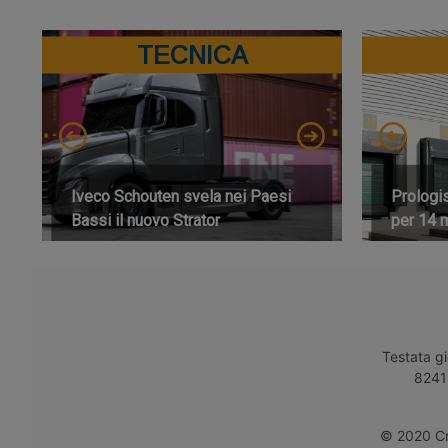
TECNICA
Iveco Schouten svela nei Paesi
Prologi
Bassi il nuovo Strator
per 14 m
Testata gi
8241 
© 2020 Cro