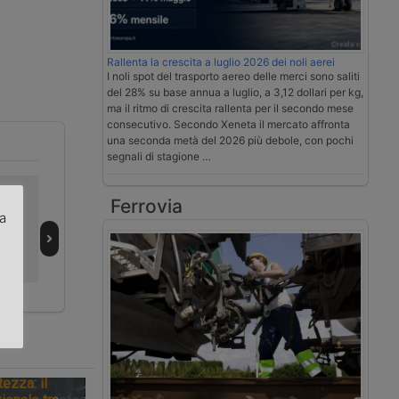
Rallenta la crescita a luglio 2026 dei noli aerei
I noli spot del trasporto aereo delle merci sono saliti
del 28% su base annua a luglio, a 3,12 dollari per kg,
ma il ritmo di crescita rallenta per il secondo mese
consecutivo. Secondo Xeneta il mercato affronta
una seconda metà del 2026 più debole, con pochi
segnali di stagione …
arda
Come prevenire
Ceccarelli cresce
Ferrovia
idor
sanzioni relative
nei servizi
za
alla Legge
doganali con
141/2024
Gipieffe
.
Spedizioni
tezza: il