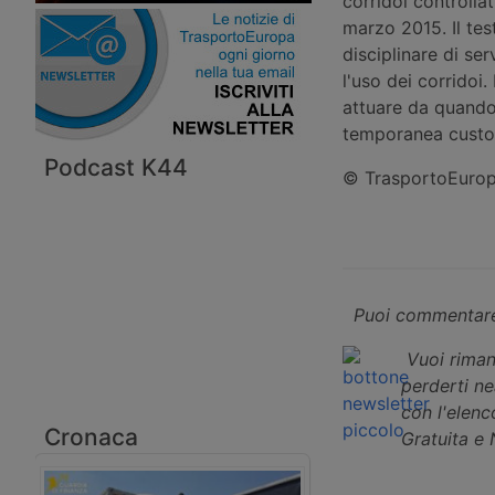
corridoi controlla
marzo 2015. Il tes
disciplinare di ser
l'uso dei corridoi
attuare da quando 
temporanea custo
Podcast K44
© TrasportoEuropa
Puoi commentare
Vuoi riman
perderti n
con l'elenco
Cronaca
Gratuita e