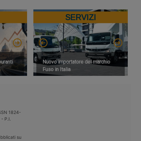
SERVIZI
buranti
Nuovo importatore del marchio
Fuso in Italia
 ISSN 1824-
- P.I.
bblicati su