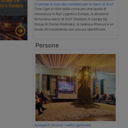
ionale tra
Si stringe la rosa dei candidati per le merci di Sncf
tà e l’ombra
Cma Cgm si ritira dalla corsa per una quota di
minoranza in Rail Logistics Europe, la divisione
ferroviaria merci di Sncf. Restano in campo Ep
Group di Daniel Křetínský, la tedesca Rhenus e un
fondo d’investimento non ancora identificato.
Persone
Assagenti rinnova i vertici genovesi