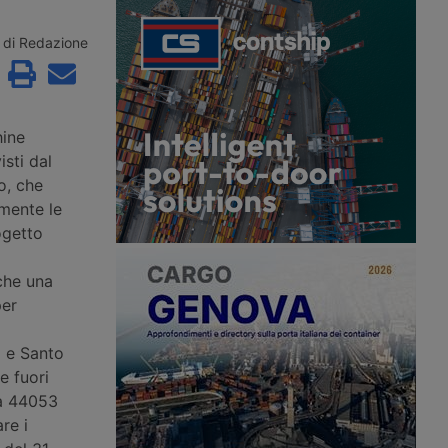
ntre l’autotrasporto
industriali, un problema che colpisce
 carenza strutturale di
soprattutto il trasporto di materiali
Il provvedimento giunge
sfusi su cassone. Rischi per la
di Redazione
a delle patenti a circa
sicurezza stradale, ma anche di
grati con status
pesanti sanzioni.
hine
isti dal
o, che
emente le
ogetto
nche una
per
a e Santo
e fuori
ta 44053
re i