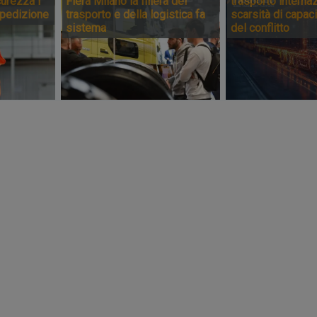
urezza i
Fiera Milano la filiera del
trasporto internaz
spedizione
trasporto e della logistica fa
scarsità di capaci
sistema
del conflitto