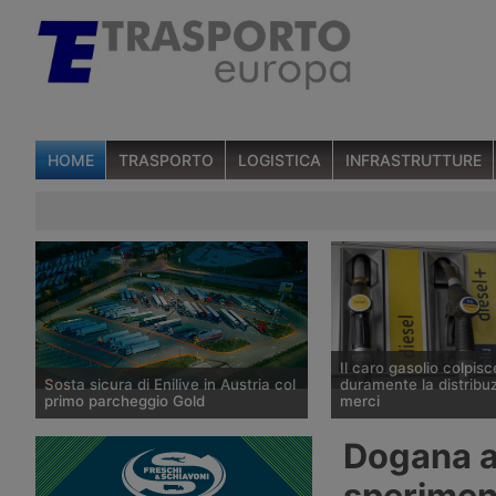
HOME
TRASPORTO
LOGISTICA
INFRASTRUTTURE
Il caro gasolio colpisc
Sosta sicura di Enilive in Austria col
duramente la distribuz
primo parcheggio Gold
merci
Enilive Austria ha aperto a St.
Secondo l’Ufficio studi d
Dogana at
Marienkirchen bei Schärding, lungo
prezzo del gasolio è sal
l’autostrada A8 Innkreis, il primo
20,9% tra fine febbraio 
sperimen