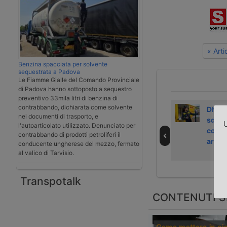
« Art
Benzina spacciata per solvente
sequestrata a Padova
Le Fiamme Gialle del Comando Provinciale
di Padova hanno sottoposto a sequestro
preventivo 33mila litri di benzina di
contrabbando, dichiarata come solvente
Nasce fra Trieste
Corridoio veloce
Dhl se
nei documenti di trasporto, e
e Villach il primo
per treni
sdog
U
l'autoarticolato utilizzato. Denunciato per
corridoio
container dalla
con i
contrabbando di prodotti petroliferi il
doganale
Spezia a
artifi
conducente ungherese del mezzo, fermato
internazionale
Marzaglia
al valico di Tarvisio.
Transpotalk
CONTENUTI S