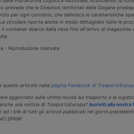
ti dalla Piattaforma Logistica Nazionale, sostituendo la nota
to prevede che le Direzioni territoriali delle Dogane predi
vizio per ogni corridoio, che definisca le caratteristiche op
. La circolare riporta anche in modo dettagliato tutte le pr
il container sbarca dalla nave fino all'arrivo al magazzino 
dia.
 - Riproduzione riservata
 questo articolo nella
pagina Facebook di TrasportoEurop
ere aggiornato sulle ultime novità sul trasporto e la logisti
eanche una notizia di TrasportoEuropa?
Iscriviti alla nostr
 ed i link di tutti gli articoli pubblicati nei giorni precedenti 
 NO SPAM!