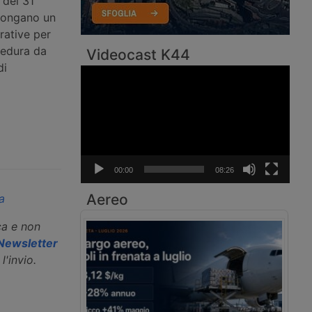
 del 31
spongano un
erative per
ocedura da
Videocast K44
di
Video
Player
00:00
08:26
Aereo
a
ca e non
a Newsletter
l'invio.