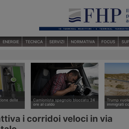
ENERGIE
TECNICA
SERVIZI
NORMATIVA
FOCUS
SUP
e
ione delle
Camionista spagnolo bloccato 24
Trump vuole 
ore al caldo
immigrati c
ella Cgia il
Un autista di veicoli industriali
Piano dell’a
tiva i corridoi veloci in via
ito del
affiliato al sindacato spagnolo
statunitense 
e fine luglio
Sinacoas è stato ricoverato per un
di veicoli in
tale