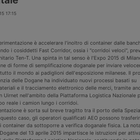
 di un
colpo di calore dopo essere
veterani, me
omplessiva
rimasto bloccato oltre 24 ore vicino
soffre di una
1.040 euro,
a Ontígola, in Spagna, con
conducenti. 
015 17:15
upero delle
temperature superiori ai 42 gradi e
dopo la revoc
osta
senza aria condizionata funzionante.
200mila immi
copre solo il
Il sindacato denuncia i ritardi
temporaneo.
ustriali
dell’azienda nell’assistenza stradale.
rimentazione è accelerare l'inoltro di container dalle banc
ando i cosiddetti Fast Corridor, ossia i "corridoi veloci", prev
ario Ten-T. Una spinta in tal senso è l'Expo 2015 di Milan
ione di forme di semplificazione doganale per inviare veloc
 tutto il mondo ai padiglioni dell'esposizione milanese. Il pr
nzia delle Dogane ha individuato nuovi processi basati su
ateriali e il tracciamento elettronico delle merci, tramite a
 Uirnet nell'ambito della Piattaforma Logistica Nazionale 
po reale i camion lungo i corridoi.
tazione è sorta sul breve tragitto tra il porto della Spezi
questo caso, gli operatori qualificati AEO possono trasferir
 i container da sottoporre a verifica doganale fisica. La no
 Dogane del 13 aprile 2015 impartisce le istruzioni per attiva