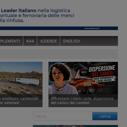
PLEMENTI
K44
AZIENDE
ENGLISH
sostituire camionisti
Affrontare i rischi della dispersione
on veterani
del carico dei camion
mministrazione
In questo video di K44, Laura Broglio
cerca
per sostituire gli autisti
affronta la questione della
dustriali immigrati con
dispersione del carico dei veicoli