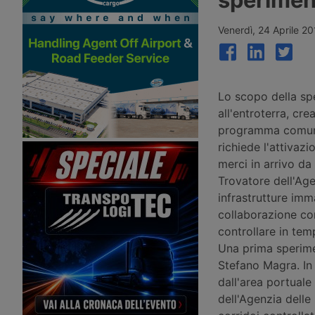
parcheggio per veicoli industriali del
2026, portando il pieno
Paese certificato Gold secondo lo
autocarro con massa c
standard Sstpa. La struttura da 74
fino a 7,5 tonnellate a 
Venerdì, 24 Aprile 2
posti rientra in un progetto
senza possibilità di rec
dell’Unione Europea per
accise. Il credito d’imp
l’ammodernamento di cinque aree di
introdotto dal Governo 
sosta tra Austria, Italia e Germania.
22% circa dei veicoli ind
circolanti in Italia.
Lo scopo della spe
all'entroterra, cre
programma comunit
richiede l'attivaz
merci in arrivo da
Trovatore dell'Age
infrastrutture imm
collaborazione con
controllare in tem
Una prima sperimen
Stefano Magra. In 
dall'area portuale
dell'Agenzia delle