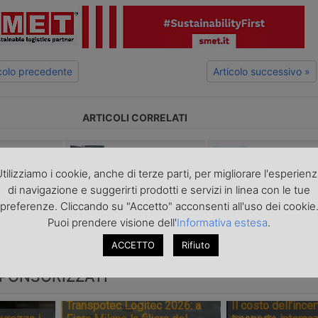
icolo precedente
Articolo successivo »
ARTICOLI CORRELATI
mplifica lo
Nuovi dazi sulle
L’Europa gu
anamento
micro-spedizioni
al Fast Corr
tilizziamo i cookie, anche di terze parti, per migliorare l'esperien
ntelligenza
che entreranno in
italiano
di navigazione e suggerirti prodotti e servizi in linea con le tue
ciale
Europa
preferenze. Cliccando su "Accetto" acconsenti all'uso dei cookie
Puoi prendere visione dell'
Informativa estesa
.
ACCETTO
Rifiuto
PONSORIZZATI
Transpotec Logitec 2026: a
Il costo dell’incer