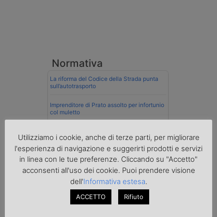
Normativa
La riforma del Codice della Strada punta
sull’autotrasporto
Imprenditore di Prato assolto per infortunio
col muletto
Cassazione conferma validità multe per
Utilizziamo i cookie, anche di terze parti, per migliorare
velocità col cronotachigrafo
l'esperienza di navigazione e suggerirti prodotti e servizi
La Cassazione conferma la qualifica di
in linea con le tue preferenze. Cliccando su "Accetto"
spedizioniere-vettore
acconsenti all'uso dei cookie. Puoi prendere visione
dell'
Informativa estesa
.
Esenzione Iva nei trasporti internazionali
su tutta la filiera
ACCETTO
Rifiuto
Mare