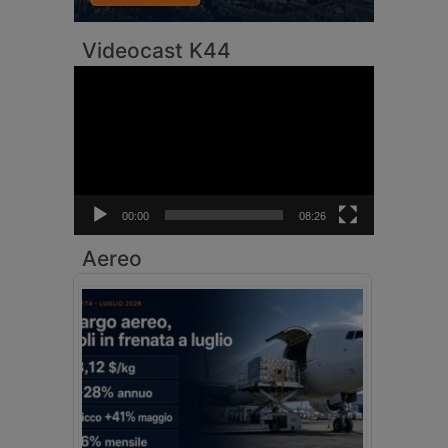
Videocast K44
Video
Player
00:00
08:26
Aereo