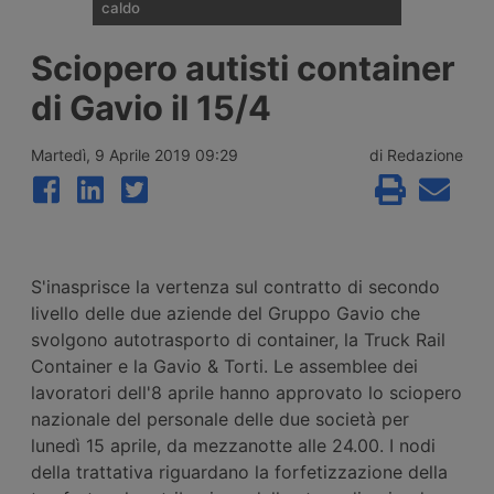
caldo
Un autista di veicoli industriali affiliato al
Sciopero autisti container
sindacato spagnolo Sinacoas è stato
ricoverato per un colpo di calore dopo
di Gavio il 15/4
essere rimasto bloccato oltre 24 ore vicino
a Ontígola, in Spagna, con temperature
superiori ai 42 gradi e senza aria
Martedì, 9 Aprile 2019 09:29
di Redazione
condizionata funzionante. Il sindacato
denuncia i ritardi dell’azienda nell’assistenza
stradale.
S'inasprisce la vertenza sul contratto di secondo
livello delle due aziende del Gruppo Gavio che
svolgono autotrasporto di container, la Truck Rail
Container e la Gavio & Torti. Le assemblee dei
lavoratori dell'8 aprile hanno approvato lo sciopero
nazionale del personale delle due società per
lunedì 15 aprile, da mezzanotte alle 24.00. I nodi
della trattativa riguardano la forfetizzazione della