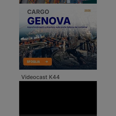
Videocast K44
Video
Player