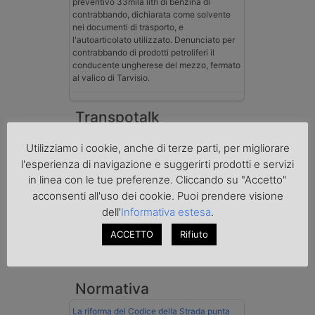
preventivo 33mila litri di benzina di
contrabbando, dichiarata come solvente
nei documenti di trasporto, e
l'autoarticolato utilizzato. Denunciato per
contrabbando di prodotti petroliferi il
conducente ungherese del mezzo, fermato
al valico di Tarvisio.
Transpotalk
Utilizziamo i cookie, anche di terze parti, per migliorare
l'esperienza di navigazione e suggerirti prodotti e servizi
in linea con le tue preferenze. Cliccando su "Accetto"
acconsenti all'uso dei cookie. Puoi prendere visione
dell'
Informativa estesa
.
ACCETTO
Rifiuto
Normativa
La riforma del Codice della Strada punta