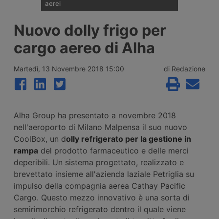
aerei
I noli spot del trasporto aereo delle merci
Nuovo dolly frigo per
sono saliti del 28% su base annua a luglio,
a 3,12 dollari per kg, ma il ritmo di crescita
cargo aereo di Alha
rallenta per il secondo mese consecutivo.
Secondo Xeneta il mercato affronta una
seconda metà del 2026 più debole, con
Martedì, 13 Novembre 2018 15:00
di Redazione
pochi segnali di stagione di punta.
Alha Group ha presentato a novembre 2018
nell'aeroporto di Milano Malpensa il suo nuovo
CoolBox, un d
olly refrigerato per la gestione in
rampa
del prodotto farmaceutico e delle merci
deperibili. Un sistema progettato, realizzato e
brevettato insieme all'azienda laziale Petriglia su
impulso della compagnia aerea Cathay Pacific
Cargo. Questo mezzo innovativo è una sorta di
semirimorchio refrigerato dentro il quale viene