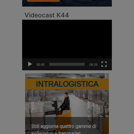
Videocast K44
Video
Player
00:00
08:26
INTRALOGISTICA
Still aggiorna quattro gamme di
sollevatori e transpallet