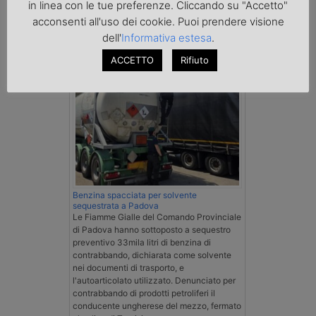
in linea con le tue preferenze. Cliccando su "Accetto"
acconsenti all'uso dei cookie. Puoi prendere visione
Cronaca
dell'
Informativa estesa
.
ACCETTO
Rifiuto
Benzina spacciata per solvente
sequestrata a Padova
Le Fiamme Gialle del Comando Provinciale
di Padova hanno sottoposto a sequestro
preventivo 33mila litri di benzina di
contrabbando, dichiarata come solvente
nei documenti di trasporto, e
l'autoarticolato utilizzato. Denunciato per
contrabbando di prodotti petroliferi il
conducente ungherese del mezzo, fermato