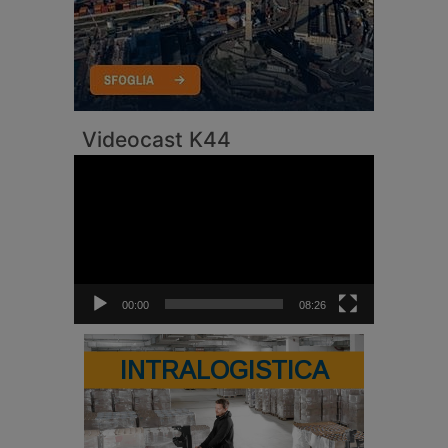
Videocast K44
Video
Player
00:00
08:26
INTRALOGISTICA