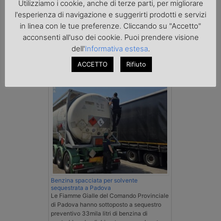
Utilizziamo i cookie, anche di terze parti, per migliorare
l'esperienza di navigazione e suggerirti prodotti e servizi
in linea con le tue preferenze. Cliccando su "Accetto"
acconsenti all'uso dei cookie. Puoi prendere visione
dell'
Informativa estesa
.
Cronaca
ACCETTO
Rifiuto
Benzina spacciata per solvente
sequestrata a Padova
Le Fiamme Gialle del Comando Provinciale
di Padova hanno sottoposto a sequestro
preventivo 33mila litri di benzina di