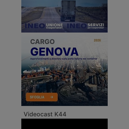
Videocast K44
Video
Player