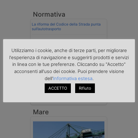
Normativa
La riforma del Codice della Strada punta
sull’autotrasporto
Imprenditore di Prato assolto per infortunio
col muletto
Utilizziamo i cookie, anche di terze parti, per migliorare
l'esperienza di navigazione e suggerirti prodotti e servizi
Cassazione conferma validità multe per
velocità col cronotachigrafo
in linea con le tue preferenze. Cliccando su "Accetto"
acconsenti all'uso dei cookie. Puoi prendere visione
La Cassazione conferma la qualifica di
dell'
Informativa estesa
.
spedizioniere-vettore
ACCETTO
Rifiuto
Esenzione Iva nei trasporti internazionali
su tutta la filiera
Mare