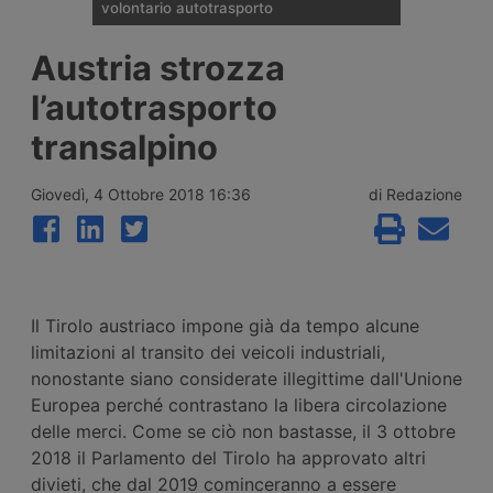
volontario autotrasporto
Il Comitato Centrale dell’Albo nazionale
Austria strozza
degli Autotrasportatori ha pubblicato
l’elenco delle 133 imprese monoveicolari
l’autotrasporto
ammesse agli incentivi da 15mila euro per
l’uscita volontaria dal mercato, nell’ambito
transalpino
del bando finanziato con 2 milioni di euro
per il 2026.
Giovedì, 4 Ottobre 2018 16:36
di Redazione
Il Tirolo austriaco impone già da tempo alcune
limitazioni al transito dei veicoli industriali,
nonostante siano considerate illegittime dall'Unione
Europea perché contrastano la libera circolazione
delle merci. Come se ciò non bastasse, il 3 ottobre
2018 il Parlamento del Tirolo ha approvato altri
divieti, che dal 2019 cominceranno a essere