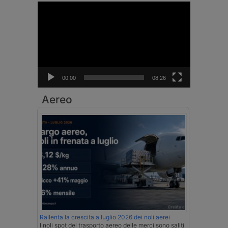
Video
Player
00:00
08:26
Aereo
Rallenta la crescita a luglio 2026 dei noli aerei
I noli spot del trasporto aereo delle merci sono saliti