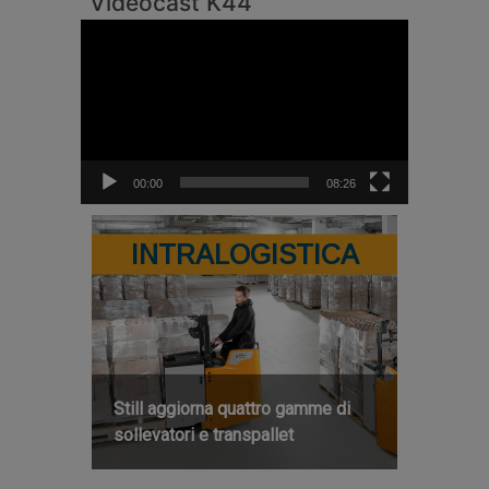
Videocast K44
Video
Player
00:00
08:26
INTRALOGISTICA
Still aggiorna quattro gamme di
sollevatori e transpallet