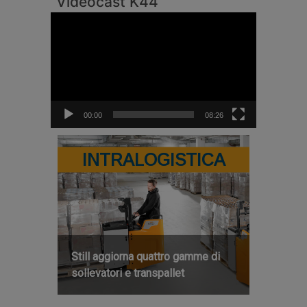
Videocast K44
Video
Player
00:00
08:26
INTRALOGISTICA
Still aggiorna quattro gamme di
sollevatori e transpallet