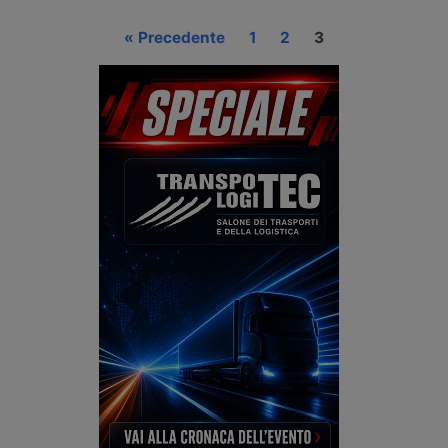
« Precedente
1
2
3