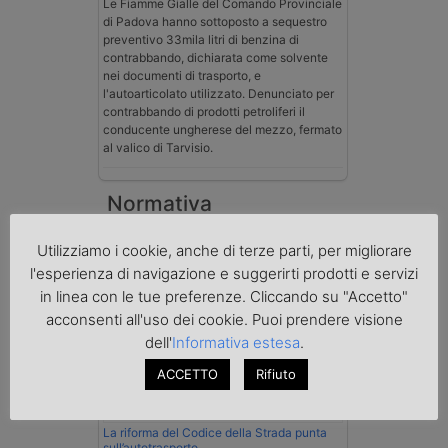
Le Fiamme Gialle del Comando Provinciale
di Padova hanno sottoposto a sequestro
preventivo 33mila litri di benzina di
contrabbando, dichiarata come solvente
nei documenti di trasporto, e
l'autoarticolato utilizzato. Denunciato per
contrabbando di prodotti petroliferi il
conducente ungherese del mezzo, fermato
al valico di Tarvisio.
Normativa
Utilizziamo i cookie, anche di terze parti, per migliorare
l'esperienza di navigazione e suggerirti prodotti e servizi
in linea con le tue preferenze. Cliccando su "Accetto"
acconsenti all'uso dei cookie. Puoi prendere visione
dell'
Informativa estesa
.
ACCETTO
Rifiuto
La riforma del Codice della Strada punta
sull’autotrasporto