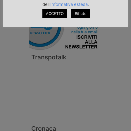
dell'
Informativa estesa
.
ACCETTO
Rifiuto
Transpotalk
Cronaca