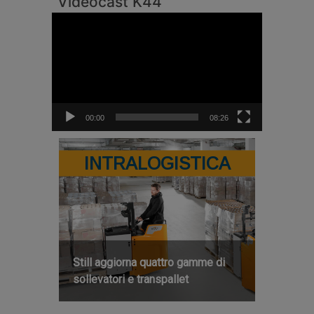
Videocast K44
Video
Player
00:00
08:26
INTRALOGISTICA
Still aggiorna quattro gamme di
sollevatori e transpallet