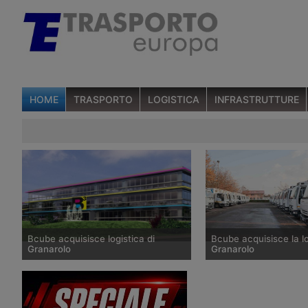
HOME
TRASPORTO
LOGISTICA
INFRASTRUTTURE
Bcube acquisisce logistica di
Bcube acquisisce la lo
Granarolo
Granarolo
La società ha acquisto dal produttore
L’industria agro-aliment
di latte la maggioranza di
vende alla compagnia l
Zeroquattro Logistica, specializzata
piemontese Zeroquattr