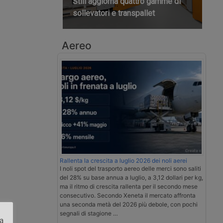
Still aggiorna quattro gamme di
sollevatori e transpallet
Aereo
Rallenta la crescita a luglio 2026 dei noli aerei
I noli spot del trasporto aereo delle merci sono saliti
del 28% su base annua a luglio, a 3,12 dollari per kg,
ma il ritmo di crescita rallenta per il secondo mese
consecutivo. Secondo Xeneta il mercato affronta
una seconda metà del 2026 più debole, con pochi
segnali di stagione …
za