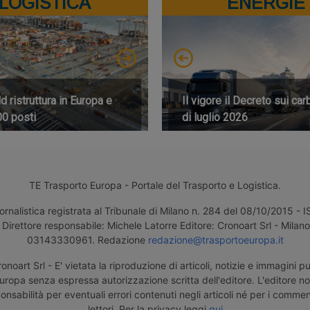
LOGISTICA
ENERGIE
 ristruttura in Europa e
Il vigore il Decreto sui car
00 posti
di luglio 2026
TE Trasporto Europa - Portale del Trasporto e Logistica.
ornalistica registrata al Tribunale di Milano n. 284 del 08/10/2015 -
Direttore responsabile: Michele Latorre Editore: Cronoart Srl - Milano 
03143330961. Redazione
redazione@trasportoeuropa.it
noart Srl - E' vietata la riproduzione di articoli, notizie e immagini pu
uropa senza espressa autorizzazione scritta dell'editore. L'editore n
nsabilità per eventuali errori contenuti negli articoli né per i comment
lettori. Per la privacy leggi
qui