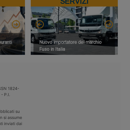
SERVIZI
buranti
Nuovo importatore del marchio
Fuso in Italia
 ISSN 1824-
- P.I.
bblicati su
on si assume
i inviati dai