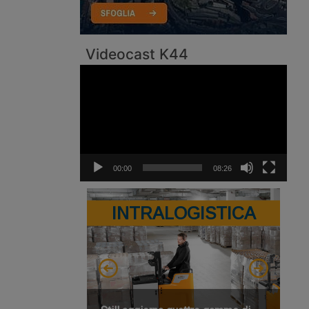
Videocast K44
Video
Player
00:00
08:26
INTRALOGISTICA