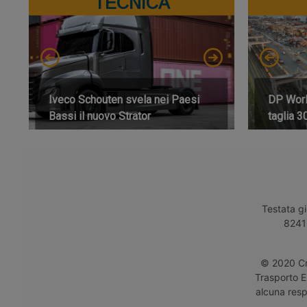
TECNICA
Iveco Schouten svela nei Paesi
DP World
Bassi il nuovo Strator
taglia 3
Testata gi
8241 
© 2020 Cro
Trasporto E
alcuna respo