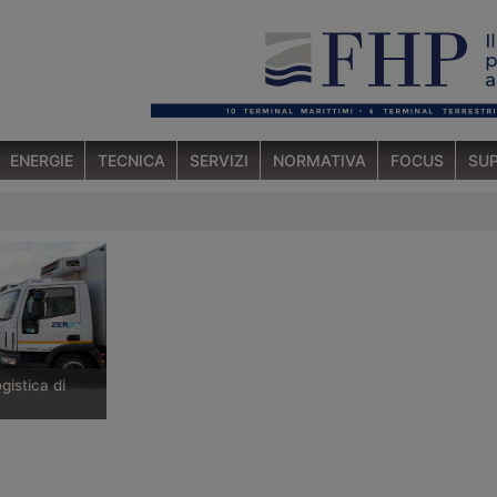
ENERGIE
TECNICA
SERVIZI
NORMATIVA
FOCUS
SUP
gistica di
are emiliana
ogistica
o Logistica