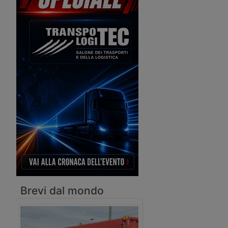
nella movimentazione e trasporto di
Srl, che dal primo genn
prodotti agro-alimentari a
stata resa autonoma da
temperatura controllata, mentre sia
Bcube potenzia la pres
potenziando anche le attività nelle
distribuzione alimentar
spedizioni aeree.
temperatura controllata
Brevi dal mondo