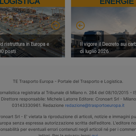
LOGISTICA
ENERGIE
 ristruttura in Europa e
Il vigore il Decreto sui car
00 posti
di luglio 2026
TE Trasporto Europa - Portale del Trasporto e Logistica.
ornalistica registrata al Tribunale di Milano n. 284 del 08/10/2015 -
Direttore responsabile: Michele Latorre Editore: Cronoart Srl - Milano 
03143330961. Redazione
redazione@trasportoeuropa.it
noart Srl - E' vietata la riproduzione di articoli, notizie e immagini pu
uropa senza espressa autorizzazione scritta dell'editore. L'editore n
nsabilità per eventuali errori contenuti negli articoli né per i comment
lettori. Per la privacy leggi
qui