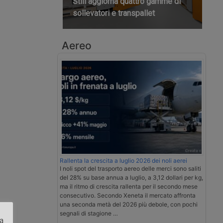
Still aggiorna quattro gamme di
sollevatori e transpallet
Aereo
Rallenta la crescita a luglio 2026 dei noli aerei
I noli spot del trasporto aereo delle merci sono saliti
del 28% su base annua a luglio, a 3,12 dollari per kg,
ma il ritmo di crescita rallenta per il secondo mese
consecutivo. Secondo Xeneta il mercato affronta
una seconda metà del 2026 più debole, con pochi
segnali di stagione …
za