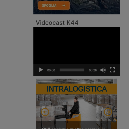
Videocast K44
Video
Player
00:00
08:26
INTRALOGISTICA