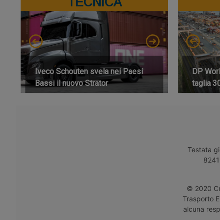
TECNICA
Iveco Schouten svela nei Paesi
DP World
Bassi il nuovo Strator
taglia 3
Testata gi
8241 
© 2020 Cro
Trasporto E
alcuna respo