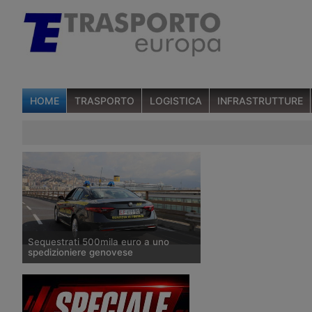
HOME
TRASPORTO
LOGISTICA
INFRASTRUTTURE
Sequestrati 500mila euro a uno
spedizioniere genovese
La Guardia di Finanza ha sequestrato
500mila euro allo spedizioniere
genovese Weltra Trasporti