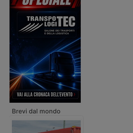
Internazionali perché accusato di
diversi reati connessi a pratiche
doganali.
Brevi dal mondo