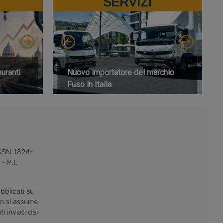
SERVIZI
buranti
Nuovo importatore del marchio
Fuso in Italia
 ISSN 1824-
- P.I.
bblicati su
on si assume
i inviati dai