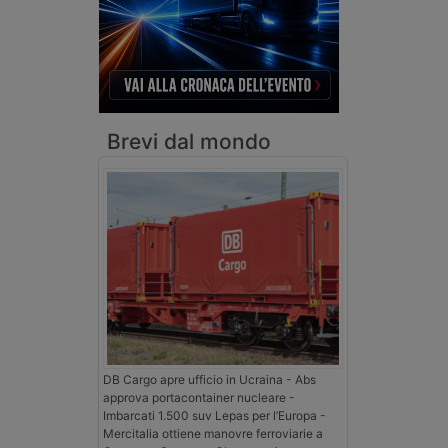
Brevi dal mondo
DB Cargo apre ufficio in Ucraina - Abs
approva portacontainer nucleare -
Imbarcati 1.500 suv Lepas per l’Europa -
Mercitalia ottiene manovre ferroviarie a