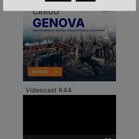
Videocast K44
Video
Player