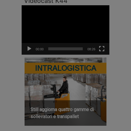
Videocast K44
Video
Player
00:00
08:26
INTRALOGISTICA
Still aggiorna quattro gamme di
sollevatori e transpallet