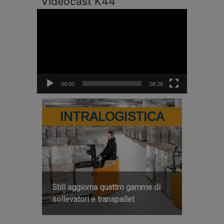
Videocast K44
Video
Player
00:00
08:26
INTRALOGISTICA
Still aggiorna quattro gamme di
sollevatori e transpallet