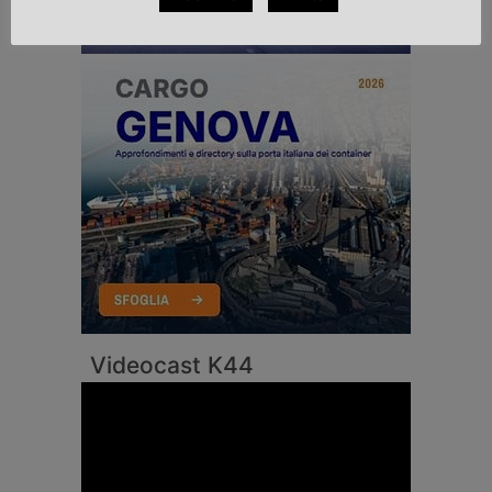
Videocast K44
Video
Player