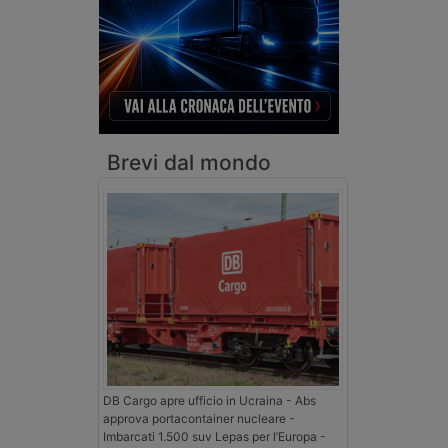
Brevi dal mondo
DB Cargo apre ufficio in Ucraina - Abs
approva portacontainer nucleare -
Imbarcati 1.500 suv Lepas per l’Europa -