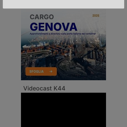
Videocast K44
Video
Player