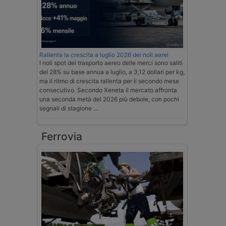
Rallenta la crescita a luglio 2026 dei noli aerei
I noli spot del trasporto aereo delle merci sono saliti
del 28% su base annua a luglio, a 3,12 dollari per kg,
ma il ritmo di crescita rallenta per il secondo mese
consecutivo. Secondo Xeneta il mercato affronta
una seconda metà del 2026 più debole, con pochi
segnali di stagione …
Ferrovia