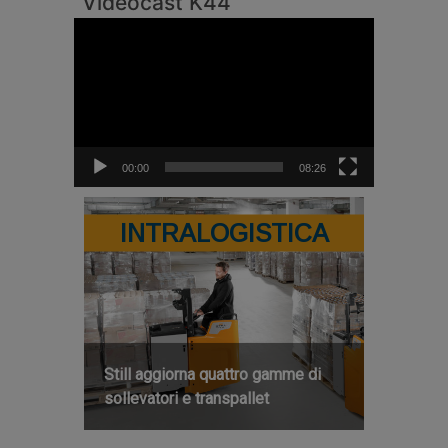
Videocast K44
Video
Player
00:00
08:26
INTRALOGISTICA
Still aggiorna quattro gamme di
sollevatori e transpallet