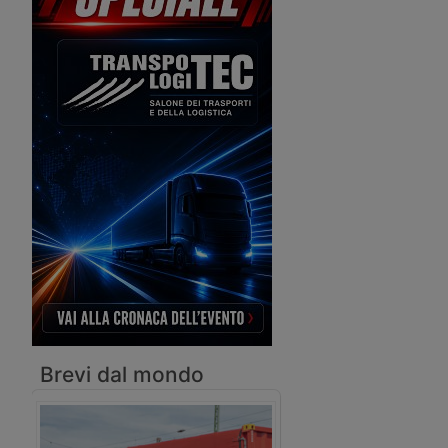
meridionale tra Cina ed Europa nel
2018 e ha mostrato gli obiettivi per il
futuro.
Brevi dal mondo