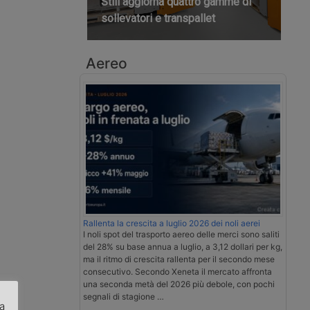
Still aggiorna quattro gamme di
sollevatori e transpallet
Aereo
Rallenta la crescita a luglio 2026 dei noli aerei
I noli spot del trasporto aereo delle merci sono saliti
del 28% su base annua a luglio, a 3,12 dollari per kg,
ma il ritmo di crescita rallenta per il secondo mese
consecutivo. Secondo Xeneta il mercato affronta
una seconda metà del 2026 più debole, con pochi
segnali di stagione …
za