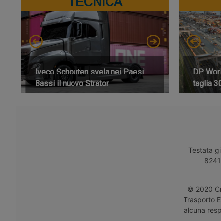
TECNICA
Iveco Schouten svela nei Paesi
DP World
Bassi il nuovo Strator
taglia 3
Testata gi
8241 
© 2020 Cro
Trasporto E
alcuna respo