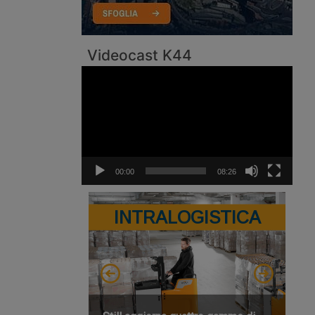
Videocast K44
Video
Player
00:00
08:26
INTRALOGISTICA