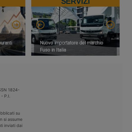
SERVIZI
buranti
Nuovo importatore del marchio
Fuso in Italia
 ISSN 1824-
- P.I.
bblicati su
on si assume
i inviati dai