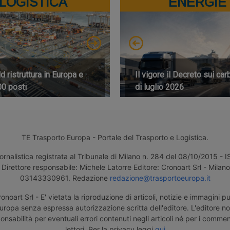
LOGISTICA
ENERGIE
 ristruttura in Europa e
Il vigore il Decreto sui car
00 posti
di luglio 2026
TE Trasporto Europa - Portale del Trasporto e Logistica.
ornalistica registrata al Tribunale di Milano n. 284 del 08/10/2015 -
Direttore responsabile: Michele Latorre Editore: Cronoart Srl - Milano 
03143330961. Redazione
redazione@trasportoeuropa.it
noart Srl - E' vietata la riproduzione di articoli, notizie e immagini pu
uropa senza espressa autorizzazione scritta dell'editore. L'editore n
nsabilità per eventuali errori contenuti negli articoli né per i comment
lettori. Per la privacy leggi
qui