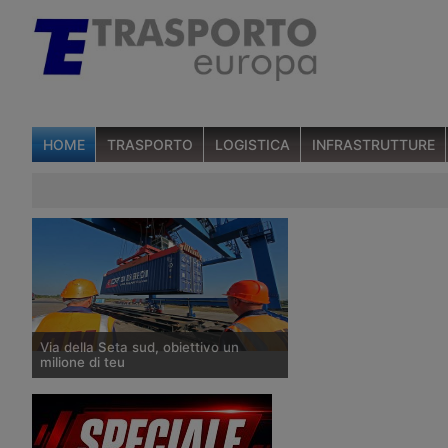
HOME
TRASPORTO
LOGISTICA
INFRASTRUTTURE
Via della Seta sud, obiettivo un
milione di teu
Al Transpotec 2019, il presidente di
Utlc-Era ha illustrato il traffico di
contenitori sulla tratta ferroviaria