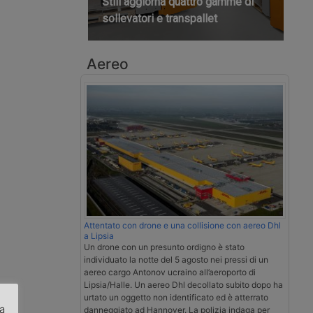
Still aggiorna quattro gamme di
sollevatori e transpallet
Aereo
Attentato con drone e una collisione con aereo Dhl
a Lipsia
Un drone con un presunto ordigno è stato
individuato la notte del 5 agosto nei pressi di un
aereo cargo Antonov ucraino all’aeroporto di
Lipsia/Halle. Un aereo Dhl decollato subito dopo ha
urtato un oggetto non identificato ed è atterrato
za
danneggiato ad Hannover. La polizia indaga per