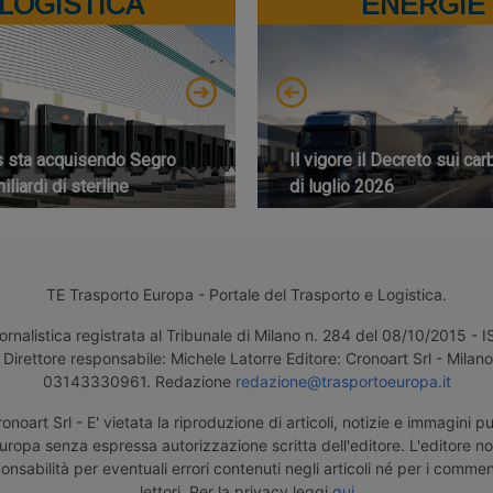
LOGISTICA
ENERGIE
s sta acquisendo Segro
Il vigore il Decreto sui car
iliardi di sterline
di luglio 2026
TE Trasporto Europa - Portale del Trasporto e Logistica.
ornalistica registrata al Tribunale di Milano n. 284 del 08/10/2015 -
Direttore responsabile: Michele Latorre Editore: Cronoart Srl - Milano 
03143330961. Redazione
redazione@trasportoeuropa.it
noart Srl - E' vietata la riproduzione di articoli, notizie e immagini pu
uropa senza espressa autorizzazione scritta dell'editore. L'editore n
nsabilità per eventuali errori contenuti negli articoli né per i comment
lettori. Per la privacy leggi
qui