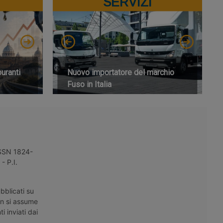
SERVIZI
buranti
Nuovo importatore del marchio
Fuso in Italia
 ISSN 1824-
- P.I.
bblicati su
on si assume
i inviati dai