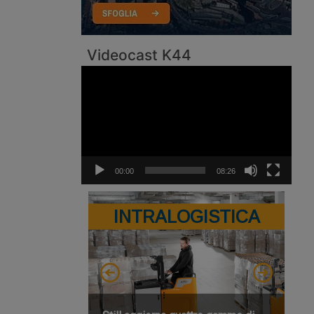
Videocast K44
Video
Player
00:00
08:26
INTRALOGISTICA