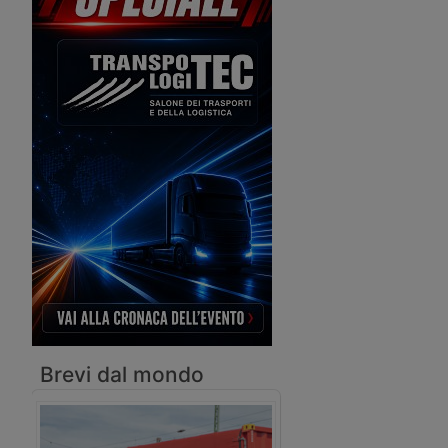
committenti di un’impresa di
autotrasporto che rubava i carichi. Poi
hanno continuato l’indagine.
Brevi dal mondo