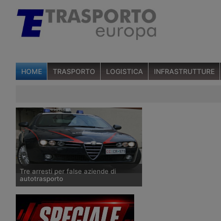
HOME
TRASPORTO
LOGISTICA
INFRASTRUTTURE
Tre arresti per false aziende di
autotrasporto
I Carabinieri scorpirono a giugno un
magazzino a San Polo d’Enza pieno di
container con merce sottratta ai