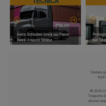
TECNICA
Iveco Schouten svela nei Paesi
Prologi
Bassi il nuovo Strator
per 14 m
Testata gi
8241 
© 2020 Cro
Trasporto E
alcuna respo