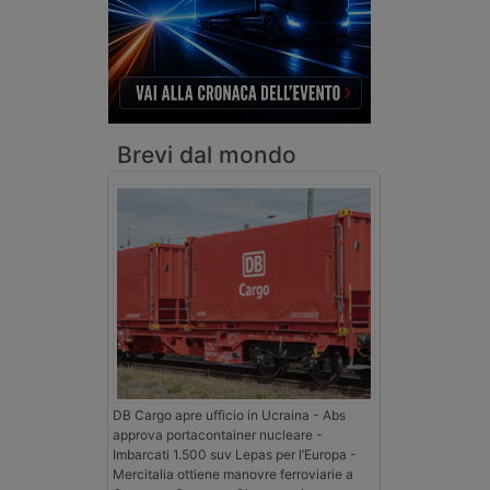
Brevi dal mondo
DB Cargo apre ufficio in Ucraina - Abs
approva portacontainer nucleare -
Imbarcati 1.500 suv Lepas per l’Europa -
Mercitalia ottiene manovre ferroviarie a