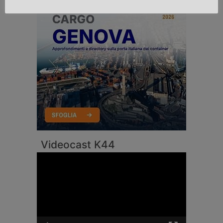
Videocast K44
Video
Player