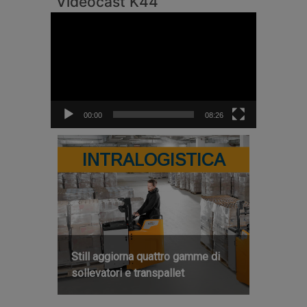
Videocast K44
Video
Player
00:00
08:26
INTRALOGISTICA
Still aggiorna quattro gamme di
sollevatori e transpallet