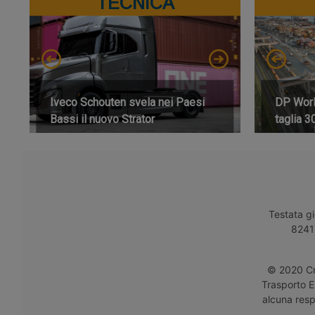
TECNICA
Iveco Schouten svela nei Paesi
DP World
Bassi il nuovo Strator
taglia 3
Testata gi
8241 
© 2020 Cro
Trasporto E
alcuna respo