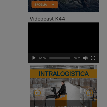
Videocast K44
Video
Player
00:00
08:26
INTRALOGISTICA