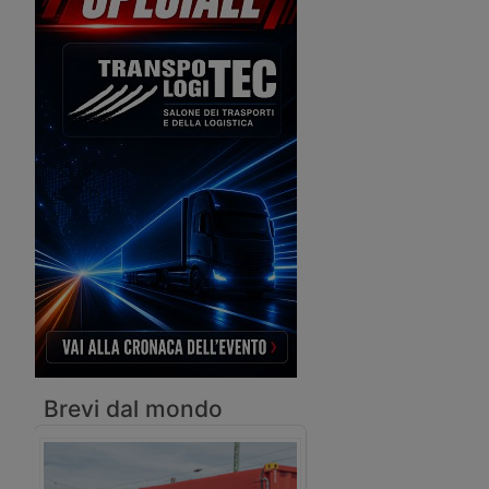
logistica, che quest’anno condividerà gli
spazi con il Samoter e con Asfaltica.
Brevi dal mondo