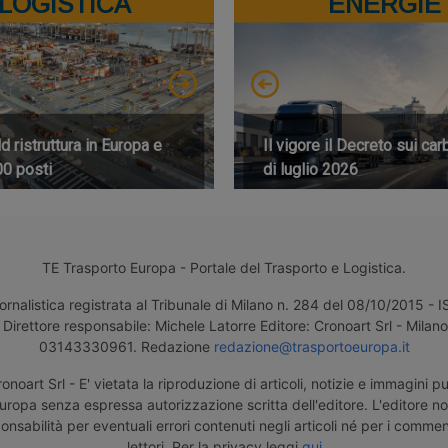
LOGISTICA
ENERGIE
 ristruttura in Europa e
Il vigore il Decreto sui car
00 posti
di luglio 2026
TE Trasporto Europa - Portale del Trasporto e Logistica.
ornalistica registrata al Tribunale di Milano n. 284 del 08/10/2015 -
Direttore responsabile: Michele Latorre Editore: Cronoart Srl - Milano 
03143330961. Redazione
redazione@trasportoeuropa.it
noart Srl - E' vietata la riproduzione di articoli, notizie e immagini pu
uropa senza espressa autorizzazione scritta dell'editore. L'editore n
nsabilità per eventuali errori contenuti negli articoli né per i comment
lettori. Per la privacy leggi
qui