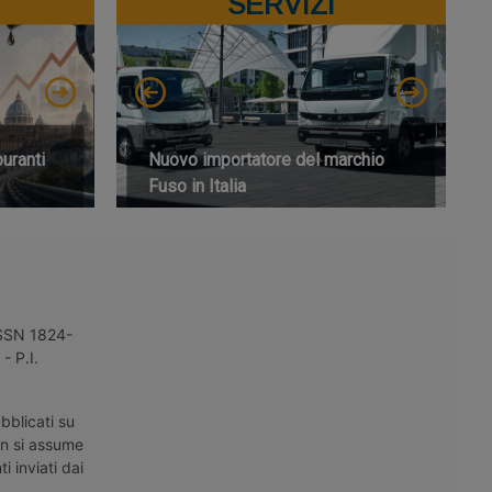
SERVIZI
buranti
Nuovo importatore del marchio
Fuso in Italia
 ISSN 1824-
- P.I.
bblicati su
on si assume
i inviati dai