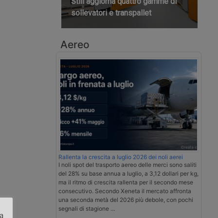
Still aggiorna quattro gamme di
sollevatori e transpallet
Aereo
Rallenta la crescita a luglio 2026 dei noli aerei
I noli spot del trasporto aereo delle merci sono saliti
del 28% su base annua a luglio, a 3,12 dollari per kg,
ma il ritmo di crescita rallenta per il secondo mese
consecutivo. Secondo Xeneta il mercato affronta
una seconda metà del 2026 più debole, con pochi
segnali di stagione …
za