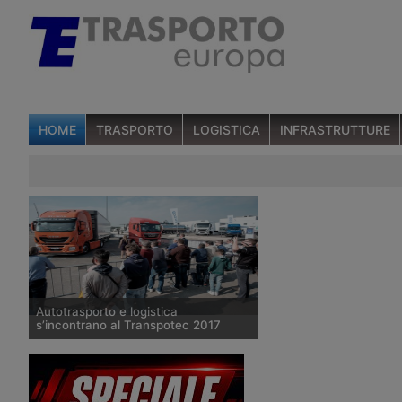
HOME
TRASPORTO
LOGISTICA
INFRASTRUTTURE
Autotrasporto e logistica
s’incontrano al Transpotec 2017
Da mercoledì 22 a sabato 25 febbraio
2017 si svolgerà alla Fiera di Verona il
Salone dedicato all’autotrasporto e alla