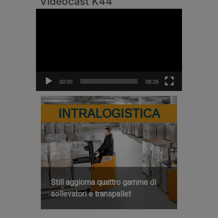
Videocast K44
Video
Player
00:00
08:26
INTRALOGISTICA
Still aggiorna quattro gamme di
sollevatori e transpallet