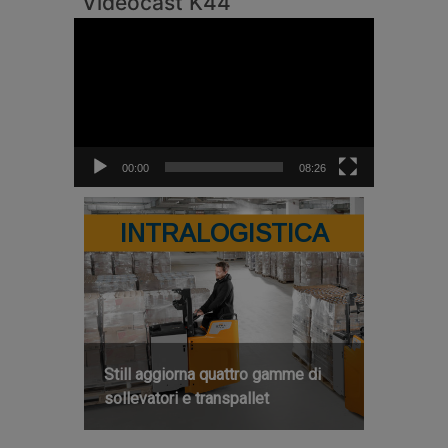
Videocast K44
Video
Player
00:00
08:26
INTRALOGISTICA
Still aggiorna quattro gamme di
sollevatori e transpallet