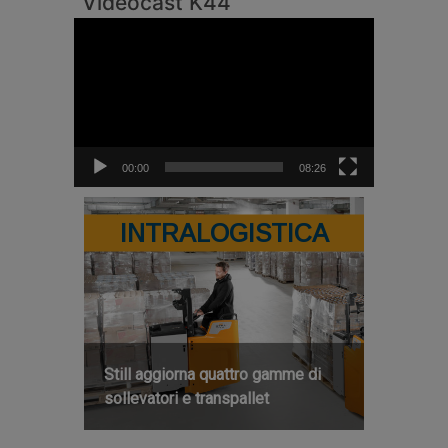
Videocast K44
Video
Player
00:00
08:26
INTRALOGISTICA
Still aggiorna quattro gamme di
sollevatori e transpallet