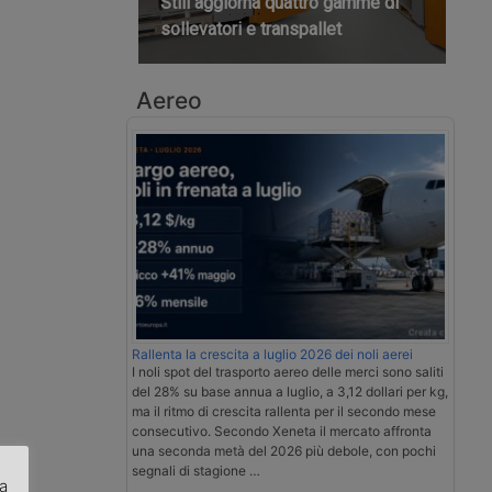
Still aggiorna quattro gamme di
sollevatori e transpallet
Aereo
Rallenta la crescita a luglio 2026 dei noli aerei
I noli spot del trasporto aereo delle merci sono saliti
del 28% su base annua a luglio, a 3,12 dollari per kg,
ma il ritmo di crescita rallenta per il secondo mese
consecutivo. Secondo Xeneta il mercato affronta
una seconda metà del 2026 più debole, con pochi
segnali di stagione …
za