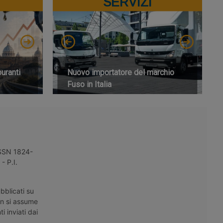
SERVIZI
buranti
Nuovo importatore del marchio
Fuso in Italia
 ISSN 1824-
- P.I.
bblicati su
on si assume
i inviati dai