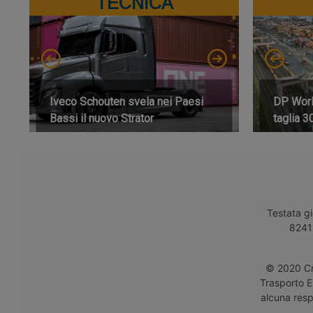
TECNICA
Iveco Schouten svela nei Paesi
DP World
Bassi il nuovo Strator
taglia 3
Testata gi
8241 
© 2020 Cro
Trasporto E
alcuna respo