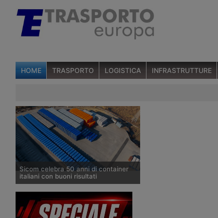
HOME
TRASPORTO
LOGISTICA
INFRASTRUTTURE
Sicom celebra 50 anni di container
italiani con buoni risultati
La Sicom celebra cinquant’anni di
produzione italiana di container con
risultati solidi e un piano di espansione