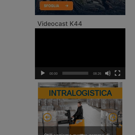
Videocast K44
Video
Player
00:00
08:26
INTRALOGISTICA