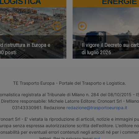
LOGISTICA
ENERGIE
 ristruttura in Europa e
Il vigore il Decreto sui car
00 posti
di luglio 2026
TE Trasporto Europa - Portale del Trasporto e Logistica.
ornalistica registrata al Tribunale di Milano n. 284 del 08/10/2015 -
Direttore responsabile: Michele Latorre Editore: Cronoart Srl - Milano 
03143330961. Redazione
redazione@trasportoeuropa.it
noart Srl - E' vietata la riproduzione di articoli, notizie e immagini pu
uropa senza espressa autorizzazione scritta dell'editore. L'editore n
nsabilità per eventuali errori contenuti negli articoli né per i comment
lettori. Per la privacy leggi
qui