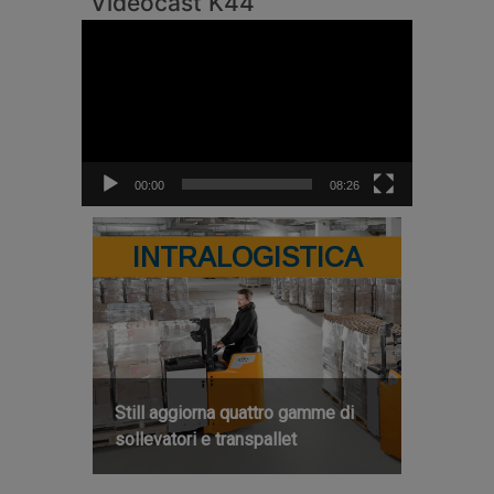
Videocast K44
Video
Player
00:00
08:26
INTRALOGISTICA
Still aggiorna quattro gamme di
sollevatori e transpallet