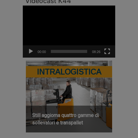
Videocast K44
Video
Player
00:00
08:26
INTRALOGISTICA
Still aggiorna quattro gamme di
sollevatori e transpallet