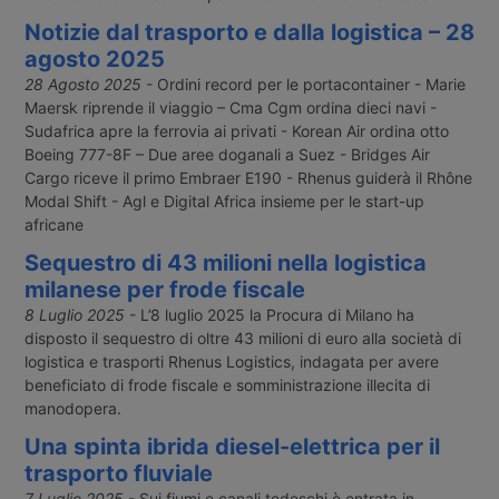
Notizie dal trasporto e dalla logistica – 28
agosto 2025
28 Agosto 2025
- Ordini record per le portacontainer - Marie
Maersk riprende il viaggio – Cma Cgm ordina dieci navi -
Sudafrica apre la ferrovia ai privati - Korean Air ordina otto
Boeing 777-8F – Due aree doganali a Suez - Bridges Air
Cargo riceve il primo Embraer E190 - Rhenus guiderà il Rhône
Modal Shift - Agl e Digital Africa insieme per le start-up
africane
Sequestro di 43 milioni nella logistica
milanese per frode fiscale
8 Luglio 2025
- L’8 luglio 2025 la Procura di Milano ha
disposto il sequestro di oltre 43 milioni di euro alla società di
logistica e trasporti Rhenus Logistics, indagata per avere
beneficiato di frode fiscale e somministrazione illecita di
manodopera.
Una spinta ibrida diesel-elettrica per il
trasporto fluviale
7 Luglio 2025
- Sui fiumi e canali tedeschi è entrata in