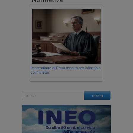
Imprenditore di Prato assolto per infortunio
col muletto
cerca