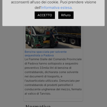
acconsenti all'uso dei cookie. Puoi prendere visione
dell'
Informativa estesa
.
ACCETTO
Rifiuto
Benzina spacciata per solvente
sequestrata a Padova
Le Fiamme Gialle del Comando Provinciale
di Padova hanno sottoposto a sequestro
preventivo 33mila litri di benzina di
contrabbando, dichiarata come solvente
nei documenti di trasporto, e
l'autoarticolato utilizzato. Denunciato per
contrabbando di prodotti petroliferi il
conducente ungherese del mezzo, fermato
al valico di Tarvisio.
Normativa