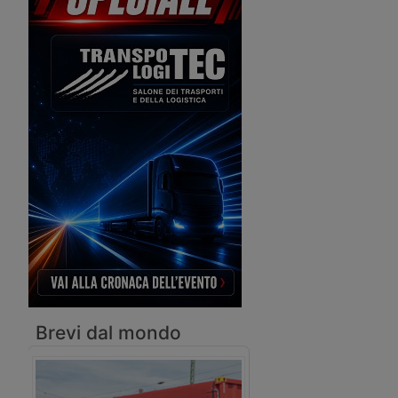
sull’anagrafe delle patenti, il ministero
annuncia che completerà il
procedimento entro la fine di
quest’anno.
Brevi dal mondo