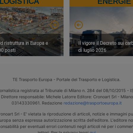
LOGISTICA
ENERGIE
 ristruttura in Europa e
Il vigore il Decreto sui car
00 posti
di luglio 2026
TE Trasporto Europa - Portale del Trasporto e Logistica.
ornalistica registrata al Tribunale di Milano n. 284 del 08/10/2015 -
Direttore responsabile: Michele Latorre Editore: Cronoart Srl - Milano 
03143330961. Redazione
redazione@trasportoeuropa.it
noart Srl - E' vietata la riproduzione di articoli, notizie e immagini pu
uropa senza espressa autorizzazione scritta dell'editore. L'editore n
nsabilità per eventuali errori contenuti negli articoli né per i comment
lettori. Per la privacy leggi
qui