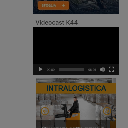
Videocast K44
Video
Player
00:00
08:26
INTRALOGISTICA