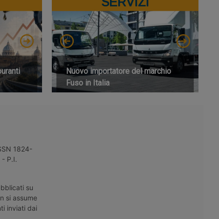
SERVIZI
buranti
Nuovo importatore del marchio
Fuso in Italia
 ISSN 1824-
- P.I.
bblicati su
on si assume
i inviati dai