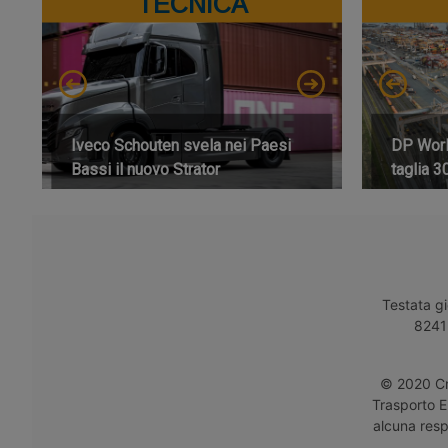
TECNICA
Iveco Schouten svela nei Paesi
DP World
Bassi il nuovo Strator
taglia 3
Testata gi
8241 
© 2020 Cro
Trasporto E
alcuna respo