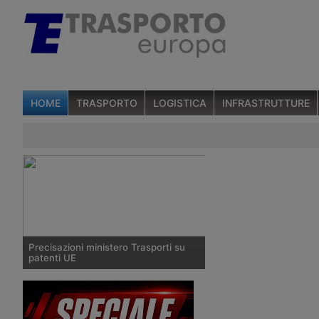
HOME
TRASPORTO
LOGISTICA
INFRASTRUTTURE
Precisazioni ministero Trasporti su
patenti UE
Dopo l’annuncio del deferimento
dell’Italia alla Corte di Giustizia Europa
per non avere recepito alcune norme