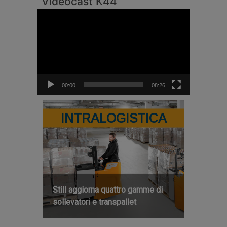
Videocast K44
Video
Player
00:00
08:26
INTRALOGISTICA
Still aggiorna quattro gamme di
sollevatori e transpallet