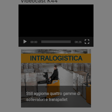
Videocast K44
Video
Player
00:00
08:26
INTRALOGISTICA
Still aggiorna quattro gamme di
sollevatori e transpallet