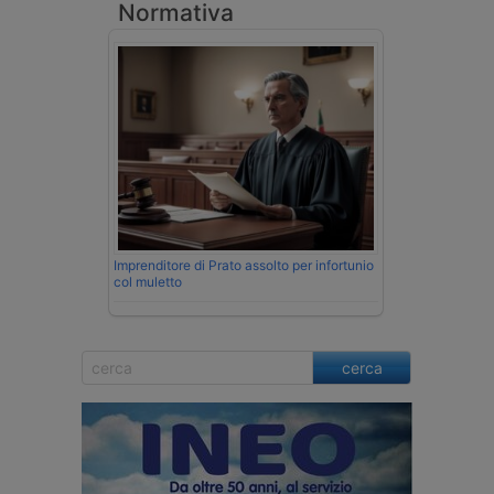
Normativa
Imprenditore di Prato assolto per infortunio
col muletto
cerca