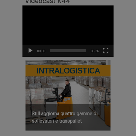
Videocast K44
Video
Player
00:00
08:26
INTRALOGISTICA
Still aggiorna quattro gamme di
sollevatori e transpallet