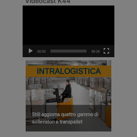
Videocast K44
Video
Player
00:00
08:26
INTRALOGISTICA
Still aggiorna quattro gamme di
sollevatori e transpallet