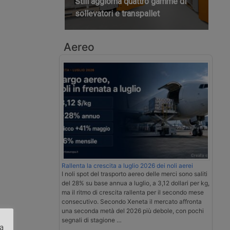
Still aggiorna quattro gamme di
sollevatori e transpallet
Aereo
Rallenta la crescita a luglio 2026 dei noli aerei
I noli spot del trasporto aereo delle merci sono saliti
del 28% su base annua a luglio, a 3,12 dollari per kg,
ma il ritmo di crescita rallenta per il secondo mese
consecutivo. Secondo Xeneta il mercato affronta
una seconda metà del 2026 più debole, con pochi
segnali di stagione …
za