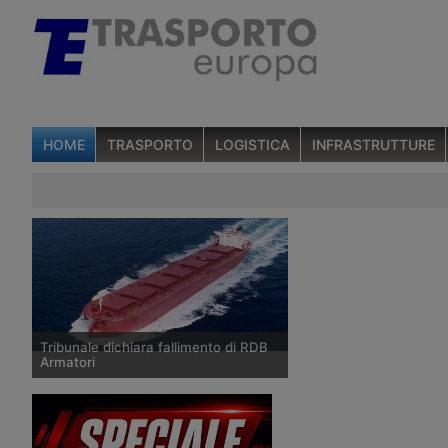
HOME
TRASPORTO
LOGISTICA
INFRASTRUTTURE
Tribunale dichiara fallimento di RDB
Armatori
L’11 gennaio 2018 la giudice del
Tribunale Civile di Torre Annunziata,
Valentina Vitulano, ha dichiarato il