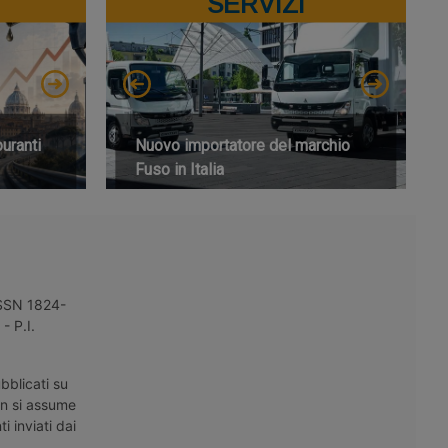
SERVIZI
buranti
Nuovo importatore del marchio
Fuso in Italia
 ISSN 1824-
- P.I.
bblicati su
on si assume
i inviati dai