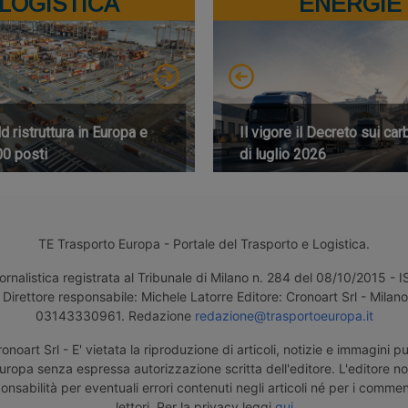
LOGISTICA
ENERGIE
 ristruttura in Europa e
Il vigore il Decreto sui car
00 posti
di luglio 2026
TE Trasporto Europa - Portale del Trasporto e Logistica.
ornalistica registrata al Tribunale di Milano n. 284 del 08/10/2015 -
Direttore responsabile: Michele Latorre Editore: Cronoart Srl - Milano 
03143330961. Redazione
redazione@trasportoeuropa.it
noart Srl - E' vietata la riproduzione di articoli, notizie e immagini pu
uropa senza espressa autorizzazione scritta dell'editore. L'editore n
nsabilità per eventuali errori contenuti negli articoli né per i comment
lettori. Per la privacy leggi
qui