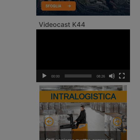
Videocast K44
Video
Player
00:00
08:26
INTRALOGISTICA