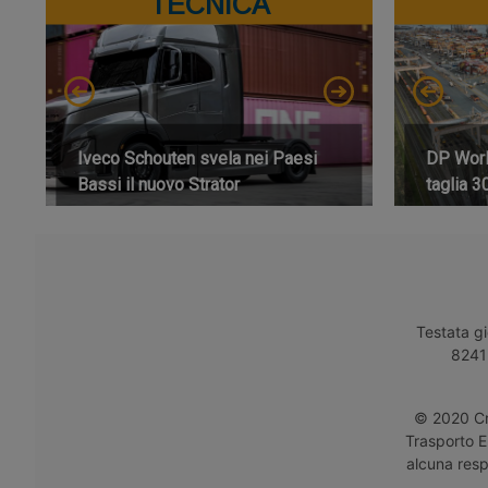
TECNICA
Iveco Schouten svela nei Paesi
DP World
Bassi il nuovo Strator
taglia 3
Testata gi
8241 
© 2020 Cro
Trasporto E
alcuna respo