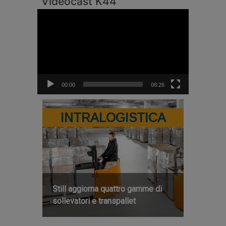
Videocast K44
Video
Player
00:00
08:26
INTRALOGISTICA
Still aggiorna quattro gamme di
sollevatori e transpallet