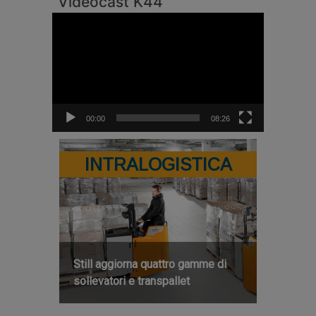
Videocast K44
Video
Player
00:00
08:26
INTRALOGISTICA
Still aggiorna quattro gamme di
sollevatori e transpallet