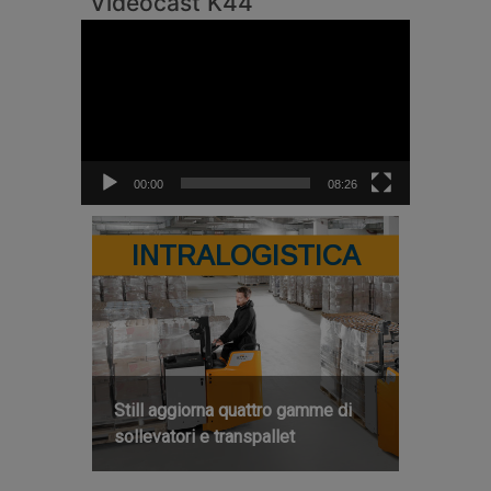
Videocast K44
Video
Player
00:00
08:26
INTRALOGISTICA
Still aggiorna quattro gamme di
sollevatori e transpallet