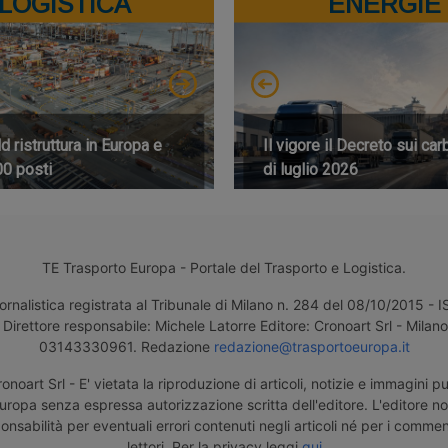
LOGISTICA
ENERGIE
 ristruttura in Europa e
Il vigore il Decreto sui car
00 posti
di luglio 2026
TE Trasporto Europa - Portale del Trasporto e Logistica.
ornalistica registrata al Tribunale di Milano n. 284 del 08/10/2015 -
Direttore responsabile: Michele Latorre Editore: Cronoart Srl - Milano 
03143330961. Redazione
redazione@trasportoeuropa.it
noart Srl - E' vietata la riproduzione di articoli, notizie e immagini pu
uropa senza espressa autorizzazione scritta dell'editore. L'editore n
nsabilità per eventuali errori contenuti negli articoli né per i comment
lettori. Per la privacy leggi
qui