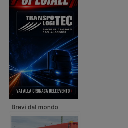
verso il porto Jebel Ali – Container
Premier Alliance ed è 
Marittimo verso un decennio di
Ocean Network Express
sovraccapacità – Premier Alliance
Merchant Marine e Yan
riorganizza il servizio MS2 – Accordo
Transportation.
LH Cargo-Shein sulle emissioni –
Autotrasporto tra Turchia e Giordania
via Iraq – Finanziamento di 45 milioni
per Duisburg
Brevi dal mondo