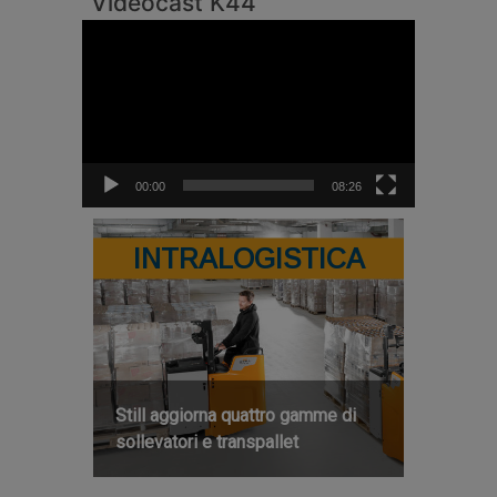
Videocast K44
Video
Player
00:00
08:26
INTRALOGISTICA
Still aggiorna quattro gamme di
sollevatori e transpallet