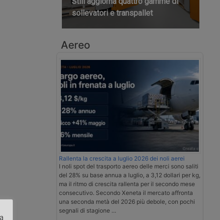
Still aggiorna quattro gamme di
sollevatori e transpallet
Aereo
Rallenta la crescita a luglio 2026 dei noli aerei
I noli spot del trasporto aereo delle merci sono saliti
del 28% su base annua a luglio, a 3,12 dollari per kg,
ma il ritmo di crescita rallenta per il secondo mese
consecutivo. Secondo Xeneta il mercato affronta
una seconda metà del 2026 più debole, con pochi
segnali di stagione …
za