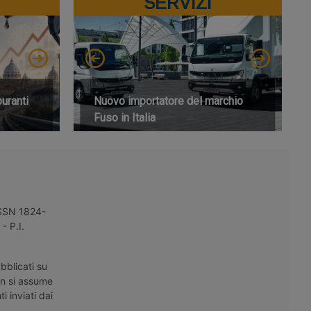
SERVIZI
buranti
Nuovo importatore del marchio
Fuso in Italia
 ISSN 1824-
- P.I.
bblicati su
on si assume
i inviati dai