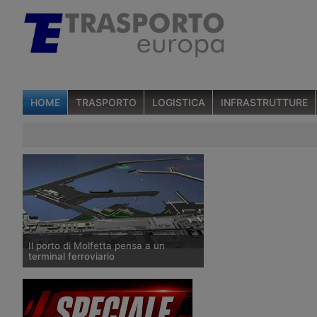
HOME
TRASPORTO
LOGISTICA
INFRASTRUTTURE
Il porto di Molfetta pensa a un
terminal ferroviario
Nell’ambito del programma di
potenziamento e rinnovo del porto
commerciale di Molfetta, il Comune