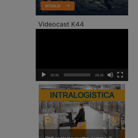
Videocast K44
Video
Player
00:00
08:26
INTRALOGISTICA