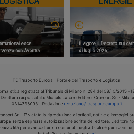
LOGISTICA
ENERGIE
ernational esce
Il vigore il Decreto sui car
olvenza con Aventra
di luglio 2026
TE Trasporto Europa - Portale del Trasporto e Logistica.
ornalistica registrata al Tribunale di Milano n. 284 del 08/10/2015 -
Direttore responsabile: Michele Latorre Editore: Cronoart Srl - Milano 
03143330961. Redazione
redazione@trasportoeuropa.it
noart Srl - E' vietata la riproduzione di articoli, notizie e immagini pu
uropa senza espressa autorizzazione scritta dell'editore. L'editore n
nsabilità per eventuali errori contenuti negli articoli né per i comment
lettori. Per la privacy leggi
qui