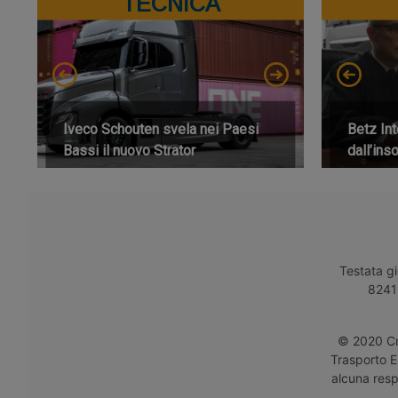
TECNICA
Iveco Schouten svela nei Paesi
Betz Int
Bassi il nuovo Strator
dall’ins
Testata gi
8241 
© 2020 Cro
Trasporto E
alcuna respo