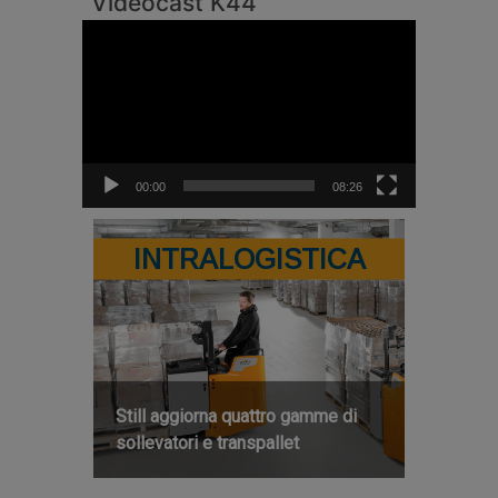
Videocast K44
Video
Player
00:00
08:26
INTRALOGISTICA
Still aggiorna quattro gamme di
sollevatori e transpallet