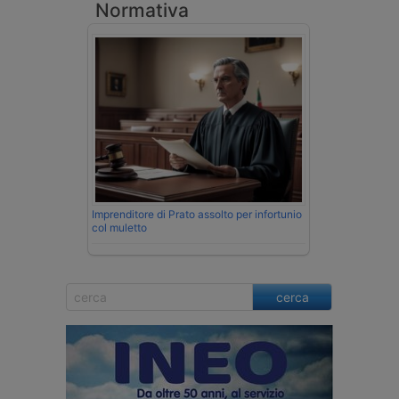
Normativa
Imprenditore di Prato assolto per infortunio
col muletto
cerca