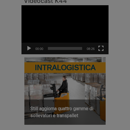
Videocast K44
Video
Player
00:00
08:26
INTRALOGISTICA
Still aggiorna quattro gamme di
sollevatori e transpallet