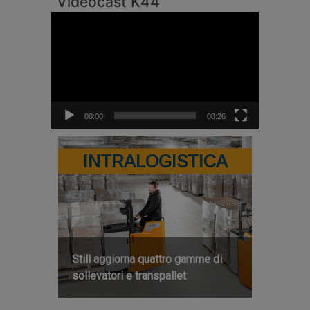
Videocast K44
Video
Player
00:00
08:26
INTRALOGISTICA
Still aggiorna quattro gamme di
sollevatori e transpallet