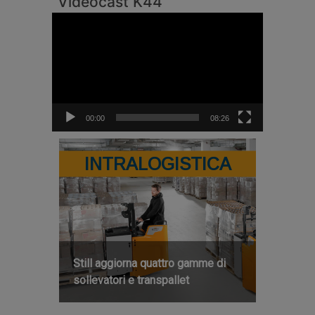
Videocast K44
Video
Player
00:00
08:26
INTRALOGISTICA
Still aggiorna quattro gamme di
sollevatori e transpallet