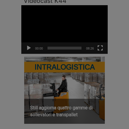
Videocast K44
Video
Player
00:00
08:26
INTRALOGISTICA
Still aggiorna quattro gamme di
sollevatori e transpallet